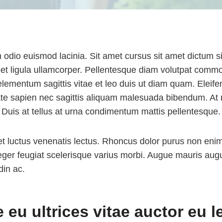
 odio euismod lacinia. Sit amet cursus sit amet dictum si
 et ligula ullamcorper. Pellentesque diam volutpat comm
elementum sagittis vitae et leo duis ut diam quam. Eleif
te sapien nec sagittis aliquam malesuada bibendum. At r
s. Duis at tellus at urna condimentum mattis pellentesque.
et luctus venenatis lectus. Rhoncus dolor purus non en
integer feugiat scelerisque varius morbi. Augue mauris au
din ac.
 eu ultrices vitae auctor eu l