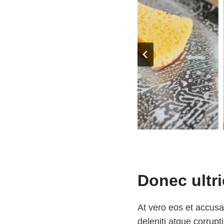
Donec ultr
At vero eos et accusa
deleniti atque corrupt