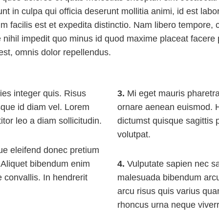
unt in culpa qui officia deserunt mollitia animi, id est la
 facilis est et expedita distinctio. Nam libero tempore, 
e nihil impedit quo minus id quod maxime placeat facere
st, omnis dolor repellendus.
ies integer quis. Risus
3.
Mi eget mauris pharetra
sque id diam vel. Lorem
ornare aenean euismod. H
itor leo a diam sollicitudin.
dictumst quisque sagittis 
volutpat.
ue eleifend donec pretium
. Aliquet bibendum enim
4.
Vulputate sapien nec sa
 convallis. In hendrerit
malesuada bibendum arcu
arcu risus quis varius qua
rhoncus urna neque viverr