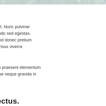
t. Nunc pulvinar
odo sed egestas.
end donec pretium
isus viverra
im praesent elementum
gue neque gravida in
ectus.