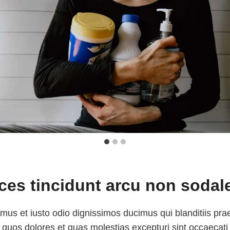
ices tincidunt arcu non sodal
mus et iusto odio dignissimos ducimus qui blanditiis pr
i quos dolores et quas molestias excepturi sint occaecati