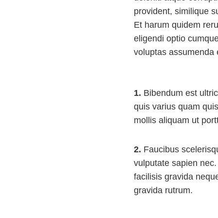
provident, similique s
Et harum quidem rerum
eligendi optio cumqu
voluptas assumenda e
1.
Bibendum est ultric
quis varius quam qui
mollis aliquam ut portt
2.
Faucibus scelerisq
vulputate sapien nec
facilisis gravida neque
gravida rutrum.