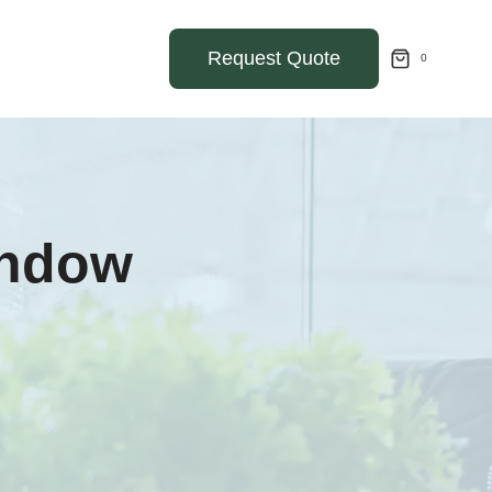
Request Quote
0
indow