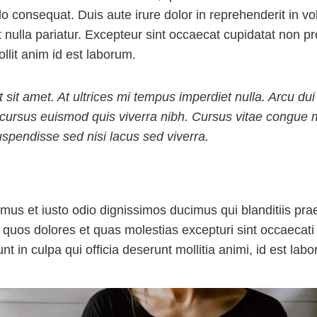
 consequat. Duis aute irure dolor in reprehenderit in vol
t nulla pariatur. Excepteur sint occaecat cupidatat non pr
ollit anim id est laborum.
t sit amet. At ultrices mi tempus imperdiet nulla. Arcu dui
cursus euismod quis viverra nibh. Cursus vitae congue 
spendisse sed nisi lacus sed viverra.
mus et iusto odio dignissimos ducimus qui blanditiis pr
i quos dolores et quas molestias excepturi sint occaecati
unt in culpa qui officia deserunt mollitia animi, id est la