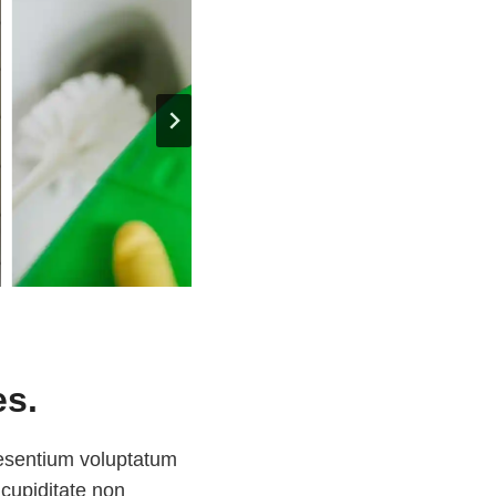
es.
aesentium voluptatum
 cupiditate non