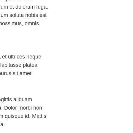
borum et dolorum fuga.
cum soluta nobis est
 possimus, omnis
 et ultrices neque
abitasse platea
purus sit amet
gittis aliquam
. Dolor morbi non
m quisque id. Mattis
a.